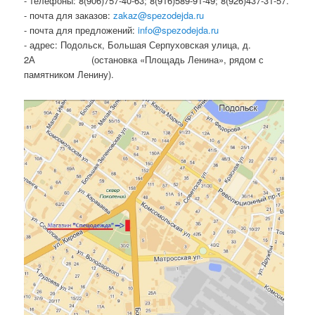
- телефоны: 8(906)757-40-63; 8(916)589-91-49; 8(926)437-31-57.
- почта для заказов:
zakaz@spezodejda.ru
- почта для предложений:
info@spezodejda.ru
- адрес: Подольск, Большая Серпуховская улица, д.
2А (остановка «Площадь Ленина», рядом с
памятником Ленину).